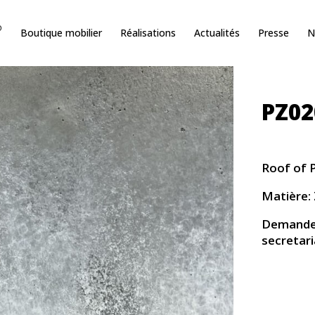
O
Boutique mobilier
Réalisations
Actualités
Presse
N
PZ02
Roof of P
Matière: 
Demande d
secretar