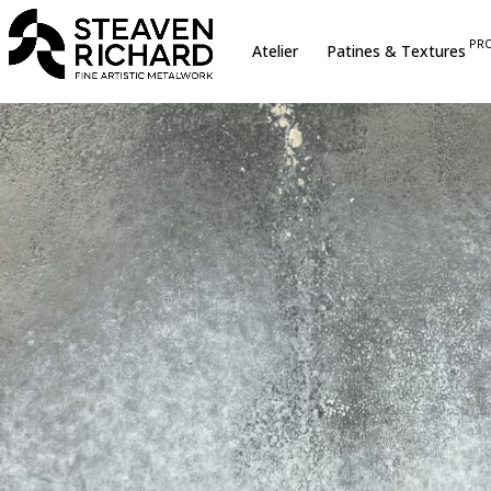
erche sur le site
PR
Atelier
Patines & Textures