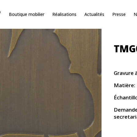
O
Boutique mobilier
Réalisations
Actualités
Presse
N
TMG
Gravure à
Matière: 
Échantill
Demande d
secretar