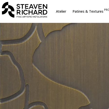
erche sur le site
PR
Atelier
Patines & Textures