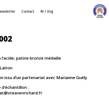
ewsletter
Contact
Fr
Eng
002
 l’acide, patine bronze médaille
Laiton
on issu d’un partenariat avec Marianne Guély
’échantillon :
iat@steavenrichard.fr