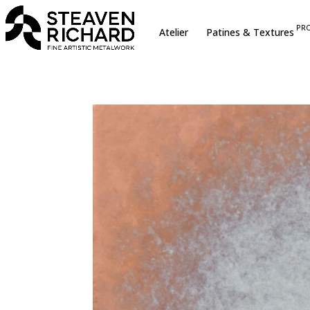
erche sur le site
PR
Atelier
Patines & Textures