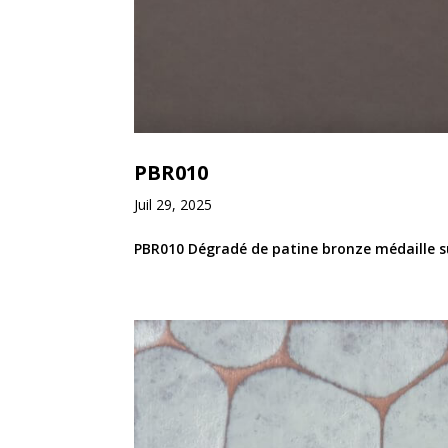
PBR010
Juil 29, 2025
PBR010 Dégradé de patine bronze médaille su